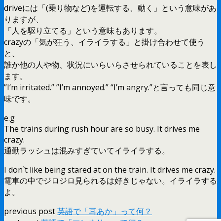
driveには「(乗り物など)を運転する、動く」という意味があ
りますが、
「人を駆り立てる」という意味もあります。
crazyの「気が狂う、イライラする」と掛け合わせて使う
と、
誰か他の人や物、状況にいらいらさせられていることを表し
ます。
”I’m irritated.” ”I’m annoyed.” “I’m angry.”と言っても同じ意
味です。
e.g
The trains during rush hour are so busy. It drives me
crazy.
通勤ラッシュは混みすぎていてイライラする。
I don`t like being stared at on the train. It drives me crazy.
電車の中でジロジロ見られるは好きじゃない。イライラする
よ。
previous post
英語で「耳あか」って何？