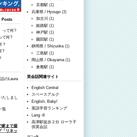
京都駅
(1)
兵庫県 / Hyougo
(3)
加古川
(1)
Posts
姫路駅
(1)
」って何?
神戸駅
(1)
って何?
園田駅
(1)
何？
静岡県 / Shizuoka
(1)
何?
三島駅
(1)
？
岡山県 / Okayama
(1)
倉敷駅
(1)
英会話関連サイト
のLaura
English Central
スペースアルク
いたしまし
English, Baby!
英語学習ランキング
一覧
Lang -8
高津駅徒歩２分 ローラ子
で家まで届
供英会話
グ「リネッ
リンク