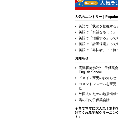
人気のエントリー | Popular 
英語で「状況を把握する
英語で「余裕をもって」
英語で「活躍する」って
英語で「計画停電」って
英語で「卑怯者」って何
お知らせ
高津駅徒歩2分、子供英会話
English School
ドメイン変更のお知らせ
コメントシステムを変更
た
外国人のための地震情報
溝の口で子供英会話
子育てママに大人気！無料
けてくれる宅配クリーニン
ト」