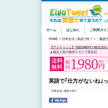
ホーム
はじめに
ご利用ガイ
HOME
>
日常生活
|
英語で何？
>
英語
【アジリッシュ】月額2980円で毎日10
▲最近人気の格安スカイプ英会話
英語で｢仕方がないね｣
日常生活
|
英語で何？