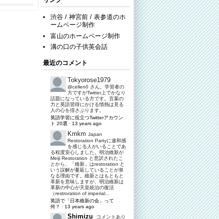
渋谷 / 神宮前 / 表参道のホ
ームページ制作
富山のホームページ制作
溝の口の子供英会話
最近のコメント
Tokyorose1979
@cellen0 さん。学習者の
方ですがTwitter上でかなり
話題になっている方です。言葉の
力と英語習得にかける情熱は見る
人の心を揺さぶります。
英語学習に役立つTwitterアカウン
ト 20選
·
13 years ago
Kmkm
Japan
Restoration Partyに違和感
を感じる人がいることであ
る程度安心しました。明治維新が
Meiji Restoration と意訳されたこ
とから、「維新」はrestoration と
いう誤解が蔓延していることが単
なる理由です。維新とはもともと
革新を意味しますが、明治維新は
革新の中心が天皇統治の復活
（restroration of imperial...
英語で「日本維新の会」って
何？
·
13 years ago
Shimizu
コメントあり