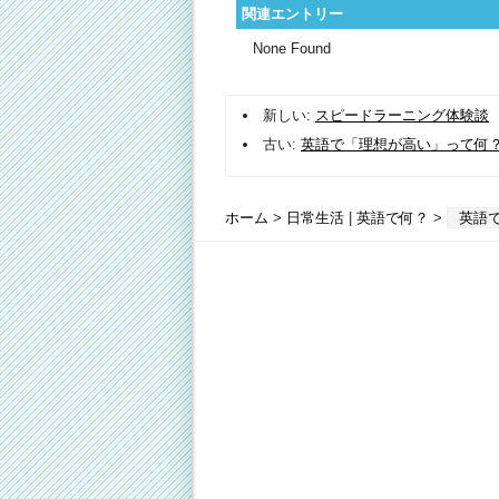
関連エントリー
None Found
新しい:
スピードラーニング体験談
古い:
英語で「理想が高い」って何
ホーム
>
日常生活
|
英語で何？
>
英語