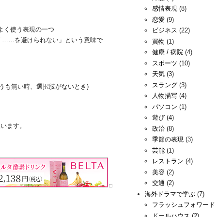
感情表現
(8)
恋愛
(9)
よく使う表現の一つ
ビジネス
(22)
… は「……を避けられない」という意味で
買物
(1)
健康 / 病院
(4)
スポーツ
(10)
天気
(3)
スラング
(3)
どうしようも無い時、選択肢がないとき)
人物描写
(4)
パソコン
(1)
遊び
(4)
思います。
政治
(8)
季節の表現
(3)
芸能
(1)
レストラン
(4)
美容
(2)
交通
(2)
海外ドラマで学ぶ
(7)
フラッシュフォワード
ドールハウス
(2)