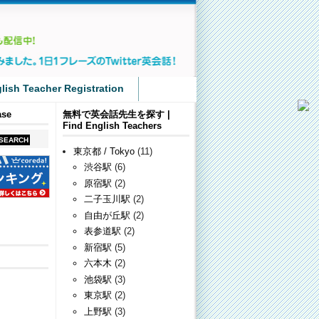
lish Teacher Registration
se
無料で英会話先生を探す |
Find English Teachers
東京都 / Tokyo
(11)
渋谷駅
(6)
原宿駅
(2)
二子玉川駅
(2)
自由が丘駅
(2)
表参道駅
(2)
新宿駅
(5)
六本木
(2)
池袋駅
(3)
東京駅
(2)
上野駅
(3)