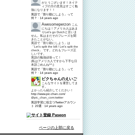
がとうございます！ネイテ
ィブの方の意見はすごく勉
強になります！！
英語で「割り勘にしよう」って
何？
·
14 years ago
Awesomeperzon
こん
にちは！アメリカ人はあま
りLet's go Dutchと言いま
せん。私はまだそのフレーズを聞
きたことがない。
英語で「割り勘にしよう」は
「Let's split the bill / Let's split the
check」 です。どれもフレーズ正
しいです。
英語の勉強頑張って！
(私はアメリカ人ですから下手な日
本語ごめんね^^;)
英語で「割り勘にしよう」って
何？
·
14 years ago
ピクちゃんのえいご
こんなサイトを運営してま
す。
よかったら紹介してください！
http://www.pic-chan.com/
@pic_chan_com:twitter
英語学習に役立つTwitterアカウン
ト 20選
·
14 years ago
ページの上部に戻る