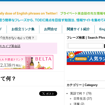
ド
お役立リンク集
お問合せ
関連サイト紹介
Eng
フレーズ検索 | Search Phra
で｢仕方がないね｣って何？
分スカイプ英会話
って何？
カテゴリー | Category
英語で何？
(79)
日常生活
(37)
洋服
(2)